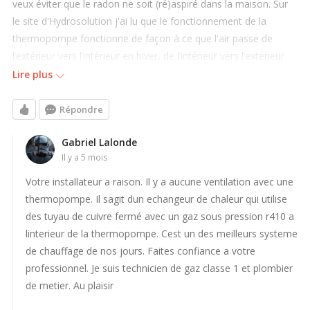
veux éviter que le radon ne soit (ré)aspiré dans la maison. Sur
le site d'Hydrosolution j'ai lu que le fonctionnement de la
thermopompe fonctionne de façon à ce que l'air passe de
l’extérieur vers l’intérieur en hiver, de l’intérieur vers l’extérieur
l’été. Vu que l'installateur a verbalement confirmé qu'il ni avait
Lire plus
pas de problème, il dit qu'une thermopompe ou un air
conditionner n’est qu’un compresseur à l’extérieur. Que ça ne
Répondre
prend pas d’air, donc il y a aucun problème à mettre une sortie
de radon à proximité. Le système d'atténuations du radon sera
Gabriel Lalonde
il y a 5 mois
installé ainsi dans 15 jours. Je suis mal à l'aise avec cette
emplacement J'ai un réel doute qui me crée un malaise à l'idée
Votre installateur a raison. Il y a aucune ventilation avec une
de faire fonctionner ma thermopompe si l'évent du système de
thermopompe. Il sagit dun echangeur de chaleur qui utilise
radon est à 1 pied de l'installation de la thermopompe.
des tuyau de cuivre fermé avec un gaz sous pression r410 a
linterieur de la thermopompe. Cest un des meilleurs systeme
Merci
de chauffage de nos jours. Faites confiance a votre
professionnel. Je suis technicien de gaz classe 1 et plombier
de metier. Au plaisir