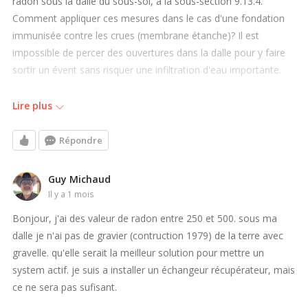
radon sous la dalle du sous-sol, à la sous-section 9.13.4.
Comment appliquer ces mesures dans le cas d'une fondation
immunisée contre les crues (membrane étanche)? Il est
impossible de percer des ouvertures dans la dalle pour y faire
sortir un évent sans risquer une infiltration d'eau importante.
Est-ce que ce système peut être muni d'un clapet pour
Lire plus
empêcher l'eau sous la dalle d'entrer dans le bâtiment?
Répondre
Merci,
Guy Michaud
il y a 1 mois
Bonjour, j'ai des valeur de radon entre 250 et 500. sous ma
dalle je n'ai pas de gravier (contruction 1979) de la terre avec
gravelle. qu'elle serait la meilleur solution pour mettre un
system actif. je suis a installer un échangeur récupérateur, mais
ce ne sera pas sufisant.