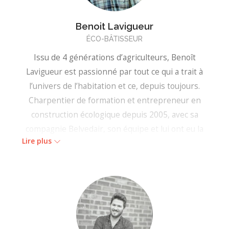
Benoit Lavigueur
ÉCO-BÂTISSEUR
Issu de 4 générations d’agriculteurs, Benoît
Lavigueur est passionné par tout ce qui a trait à
l’univers de l’habitation et ce, depuis toujours.
Charpentier de formation et entrepreneur en
construction écologique depuis 2005, avec sa
compagnie Belvedair, son équipe et lui ont eu la
Lire plus
chance de concevoir et de construire plus de 150
maisons écologiques, accompagner plus de 1000
projets comme consultant et concepteur, tout en
ayant donné plus de 400 conférences sur
l’habitat écologique.
Benoit siège également sur différents comités