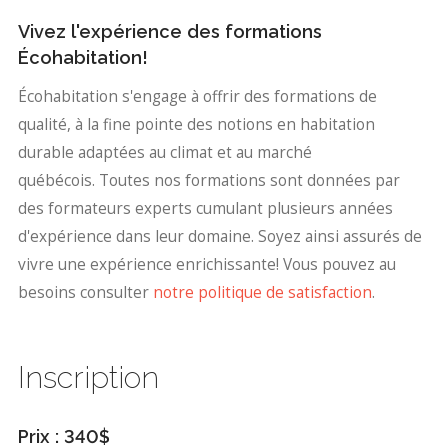
est certifié LEED Platine et a été conçu en
respectant les rigoureux critères de la
Vivez l'expérience des formations
Écohabitation!
certification Passiv Haus.
Écohabitation s'engage à offrir des formations de
Félix est coach et formateur pour l’organisme
qualité, à la fine pointe des notions en habitation
Écohabitation depuis 2014.
durable adaptées au climat et au marché
québécois. Toutes nos formations sont données par
des formateurs experts cumulant plusieurs années
d'expérience dans leur domaine. Soyez ainsi assurés de
vivre une expérience enrichissante! Vous pouvez au
besoins consulter
notre politique de satisfaction
.
Inscription
Prix : 340$