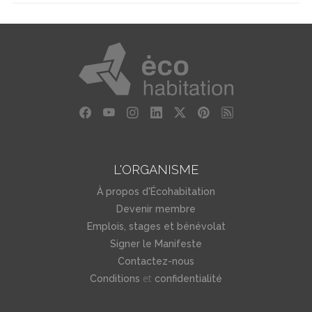
L'ORGANISME
À propos d'Écohabitation
Devenir membre
Emplois, stages et bénévolat
Signer le Manifeste
Contactez-nous
et
Conditions
confidentialité