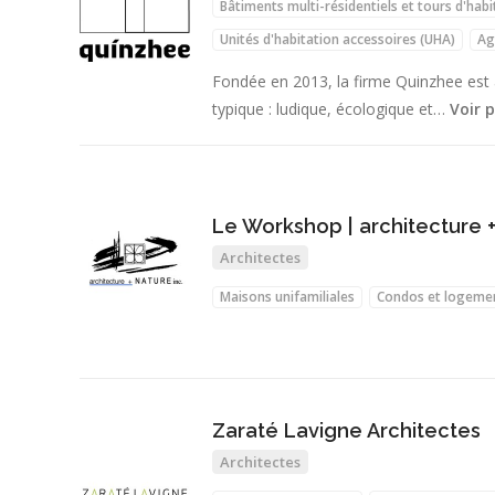
Bâtiments multi-résidentiels et tours d'habi
Unités d'habitation accessoires (UHA)
Ag
Ajouts d'étages
Meubles
Fondée en 2013, la firme Quinzhee est à
typique : ludique, écologique et…
Voir p
Le Workshop | architecture 
Architectes
Maisons unifamiliales
Condos et logeme
Zaraté Lavigne Architectes
Architectes