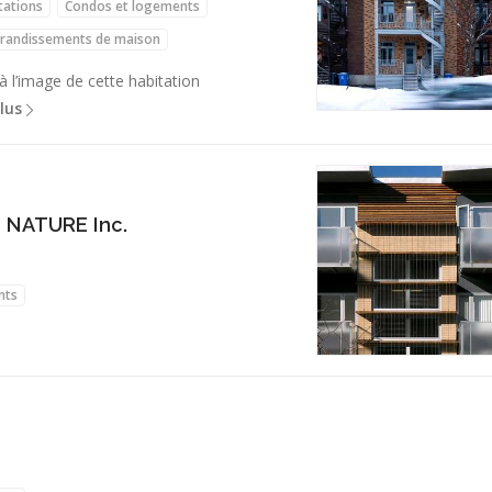
tations
Condos et logements
randissements de maison
 l’image de cette habitation
lus
+ NATURE Inc.
nts