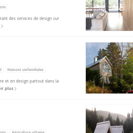
sons
frant des services de design sur
l
Maisons unifamiliales
ure et en design partout dans la
ir plus
sons
Agriculture urbaine