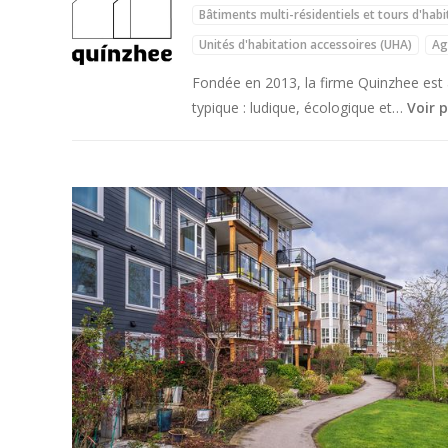
Bâtiments multi-résidentiels et tours d'habi
Unités d'habitation accessoires (UHA)
Ag
Ajouts d'étages
Meubles
Fondée en 2013, la firme Quinzhee est à
typique : ludique, écologique et…
Voir p