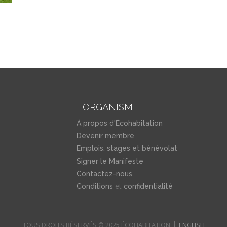
L'ORGANISME
À propos d'Écohabitation
Devenir membre
Emplois, stages et bénévolat
Signer le Manifeste
Contactez-nous
et
Conditions
confidentialité
TOUS DROITS RÉSERVÉS © 2025 ÉCOHABITATION
ENGLISH