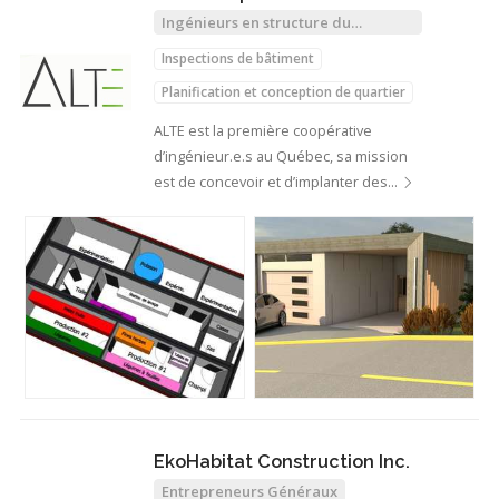
Ingénieurs en structure du
bâtiment
Inspections de bâtiment
Planification et conception de quartier
Maisons unifamiliales
ALTE est la première coopérative
d’ingénieur.e.s au Québec, sa mission
Charpentes massives
est de concevoir et d’implanter des…
Fermes urbaine
EkoHabitat Construction Inc.
Entrepreneurs Généraux