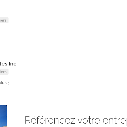
iers
tes Inc
iers
plus
Référencez votre entrep