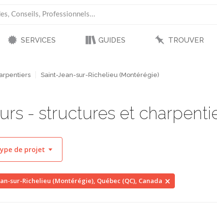
SERVICES
GUIDES
TROUVER
arpentiers
Saint-Jean-sur-Richelieu (Montérégie)
rs - structures et charpent
ype de projet
ean-sur-Richelieu (Montérégie), Québec (QC), Canada