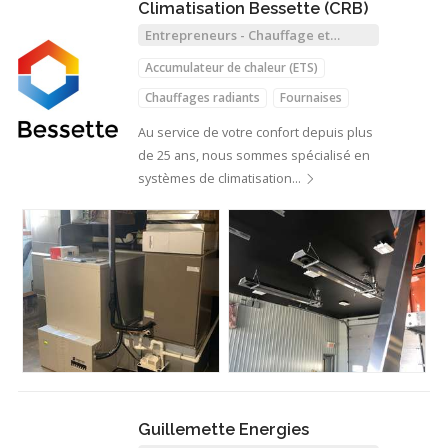
Climatisation Bessette (CRB)
Entrepreneurs - Chauffage et
Climatisation
Accumulateur de chaleur (ETS)
Chauffages radiants
Fournaises
Thermopompes
Au service de votre confort depuis plus
de 25 ans, nous sommes spécialisé en
systèmes de climatisation…
Guillemette Energies