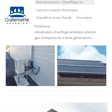
Entrepreneurs - Chauffage et
Climatisation
Capteurs solaires thermiques
Chaudières à eau chaude
Fournaises
Planchers chauffants hydroniques
Plomberie,
climatisation,chauffage,ventilation,électricité,
Systèmes géothermiques
gaz. Entreprise de 4 ième générations
Thermopompes
proposant…