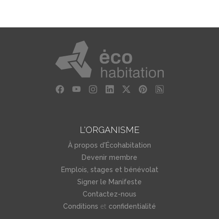
L'ORGANISME
À propos d'Écohabitation
Devenir membre
Emplois, stages et bénévolat
Signer le Manifeste
Contactez-nous
et
Conditions
confidentialité