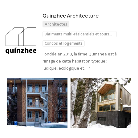
Quinzhee Architecture
Architectes
Bâtiments multi-résidentiels et tours
d'habitations
Condos et logements
Unités d'habitation accessoires (UHA)
Fondée en 2013, la firme Quinzhee est à
l’image de cette habitation typique :
Agrandissements de maison
ludique, écologique et…
Ajouts d'étages
Meubles