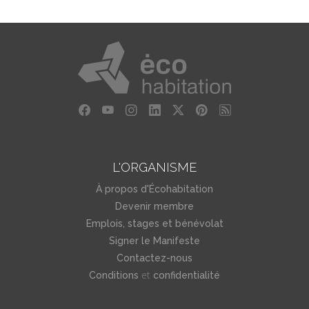
L'ORGANISME
À propos d'Écohabitation
Devenir membre
Emplois, stages et bénévolat
Signer le Manifeste
Contactez-nous
et
Conditions
confidentialité