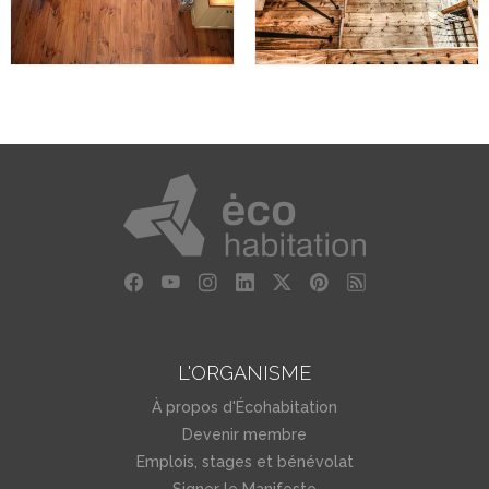
L'ORGANISME
À propos d'Écohabitation
Devenir membre
Emplois, stages et bénévolat
Signer le Manifeste