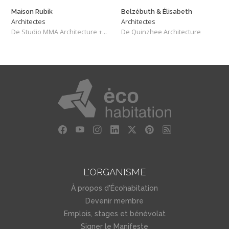
Maison Rubik
Belzébuth & Élisabeth
Architectes
Architectes
De Studio MMA Architecture + Design
De Quinzhee Architecture
L'ORGANISME
À propos d'Écohabitation
Devenir membre
Emplois, stages et bénévolat
Signer le Manifeste