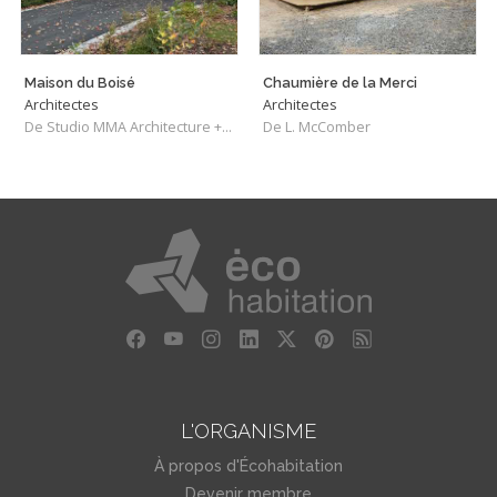
Maison du Boisé
Chaumière de la Merci
Architectes
Architectes
De Studio MMA Architecture + Design
De L. McComber
L'ORGANISME
À propos d'Écohabitation
Devenir membre