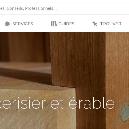
SERVICES
GUIDES
TROUVER
erisier et érable