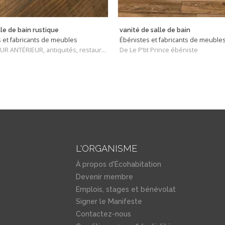
lle de bain rustique
vanité de salle de bain
 et fabricants de meubles
Ébénistes et fabricants de meuble
De LE FUTUR ANTÉRIEUR, antiquités, restauration
De Le P’tit Prince ébéniste
L'ORGANISME
À propos d'Écohabitation
Devenir membre
Emplois, stages et bénévolat
Signer le Manifeste
Contactez-nous