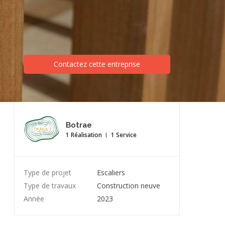
Contactez cette entreprise
Botrae
1 Réalisation
1 Service
Type de projet
Escaliers
Type de travaux
Construction neuve
Année
2023