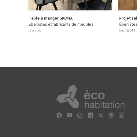
Table à manger SKÖNA
Projet sa
Ébénistes et fabricants de meubles
Ébénistes
De ref.