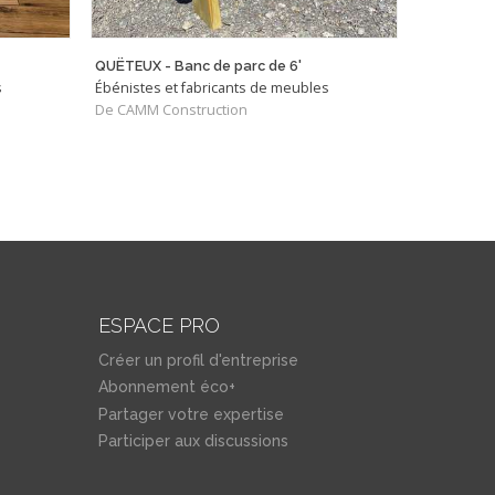
QUËTEUX - Banc de parc de 6'
Mobilier e
s
Ébénistes et fabricants de meubles
Ébénistes 
De CAMM Construction
De BIOPHIL
ESPACE PRO
Créer un profil d'entreprise
Abonnement éco+
Partager votre expertise
Participer aux discussions