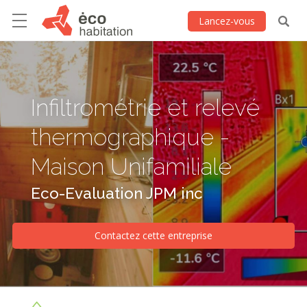
Lancez-vous
Infiltrométrie et relevé
thermographique -
Maison Unifamiliale
Eco-Evaluation JPM inc
Contactez cette entreprise