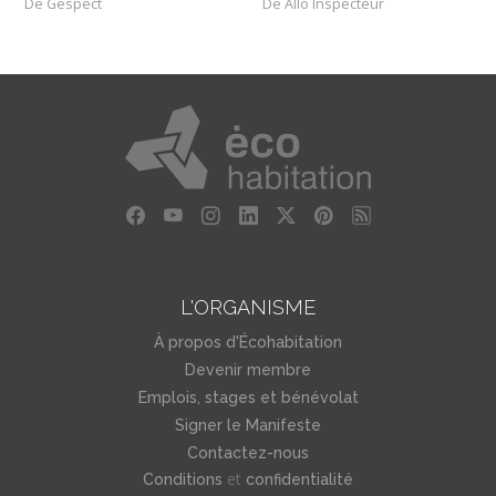
De Gespect
De Allo Inspecteur
L'ORGANISME
À propos d'Écohabitation
Devenir membre
Emplois, stages et bénévolat
Signer le Manifeste
Contactez-nous
et
Conditions
confidentialité