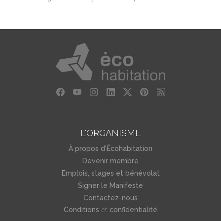
L'ORGANISME
À propos d'Écohabitation
Devenir membre
Emplois, stages et bénévolat
Signer le Manifeste
Contactez-nous
et
Conditions
confidentialité