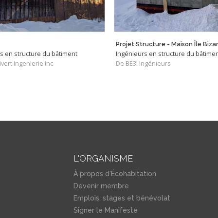
Projet Structure - Maison Île Biza
s en structure du bâtiment
Ingénieurs en structure du bâtime
vert Ingenierie Inc
De BE3I Ingénieurs
L'ORGANISME
À propos d'Écohabitation
Devenir membre
Emplois, stages et bénévolat
Signer le Manifeste