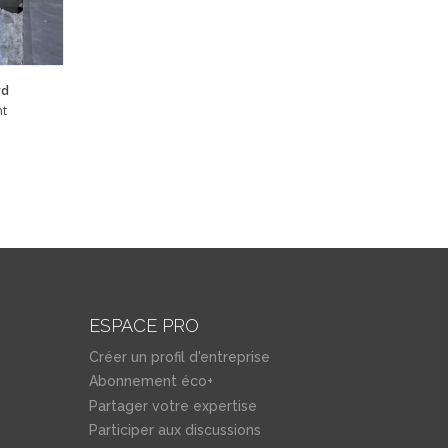
rd
nt
ESPACE PRO
Créer un profil d'entreprise
Abonnement éco+
Partager votre expertise
Participer aux discussions