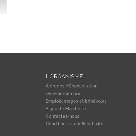
L'ORGANISME
À propos d'Écohabitation
Devenir membre
Emplois, stages et bénévolat
Signer le Manifeste
Contactez-nous
et
Conditions
confidentialité