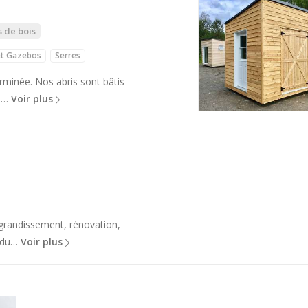
s de bois
et Gazebos
Serres
rminée. Nos abris sont bâtis
en…
Voir plus
agrandissement, rénovation,
é du…
Voir plus