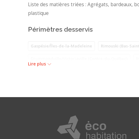
Liste des matières triées : Agrégats, bardeaux, 
plastique
Périmètres desservis
Gaspésie/Îles-de-la-Madeleine
Rimouski (Bas-Sain
Drummondville/Victoriaville (Centre-du-Québec)
M
Lire plus
Québec/Lévis (Ville de Québec)
Saint-Jean-sur-Ric
Recherches associées
Centres de tri
Matrec