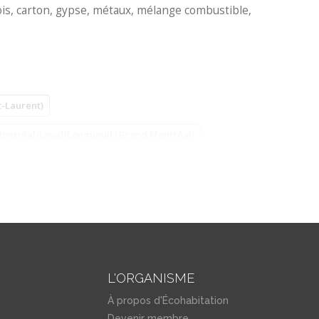
bois, carton, gypse, métaux, mélange combustible,
t-Laurent)
ontréal/Laval/Longueuil (Grand Montréal)
helieu (Montérégie)
L'ORGANISME
À propos d'Écohabitation
Devenir membre