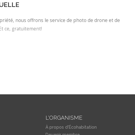
TUELLE
riété, nous offrons le service de photo de drone et de
Et ce, gratuitement!
Courtier
L'ORGANISME
À propos d'Écohabitation
Devenir membre