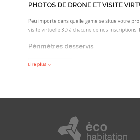
PHOTOS DE DRONE ET VISITE VIR
Peu importe dans quelle game se situe votre prop
visite virtuelle 3D à chacune de nos inscriptions. 
Périmètres desservis
Sherbrooke (Estrie)
Lire plus
Recherches associées
Courtiers immobiliers
Écocourtier
Immobilier