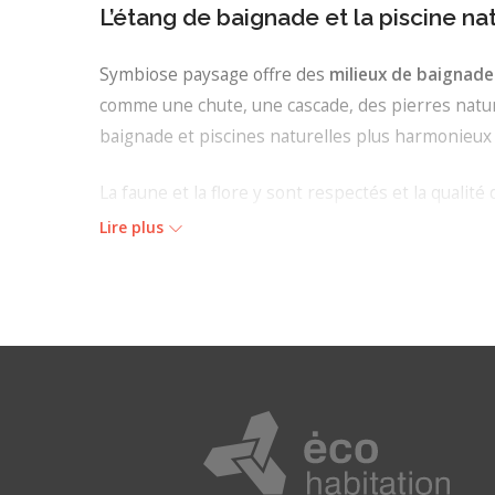
L’étang de baignade et la piscine na
Symbiose paysage offre des
milieux de baignad
comme une chute, une cascade, des pierres natur
baignade et piscines naturelles plus harmonieux 
La faune et la flore y sont respectés et la qualité 
Lire plus
Le jardin aquatique
Les jardins aquatiques de Symbiose Paysage sont
: minimiser l’entretien après la réalisation, offri
l’aménagement paysager et offrir un produit dur
Périmètres desservis
Québec (QC)