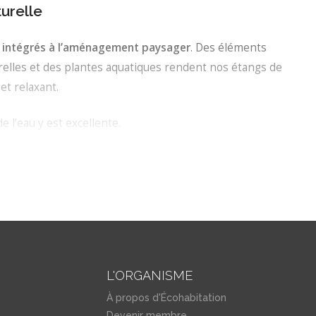
turelle
e intégrés à l’aménagement paysager
. Des éléments
elles et des plantes aquatiques rendent nos étangs de
et relaxant.
de l’eau y est excellente.
 conçus et aménagés en respectant les critères suivants
r une haute qualité d’eau, respecter l’harmonie avec
able et respectueux de l’environnement.
L'ORGANISME
À propos d'Écohabitation
Devenir membre