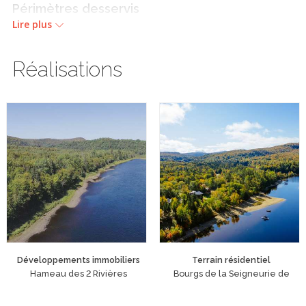
Périmètres desservis
Lire plus
Québec (QC)
Saguenay/Lac-Saint-Jean
Réalisations
Trois-Rivières/Shawinigan (Mauricie)
Recherches associées
Gestionnaires de biens immobiliers
Bord de lac
Bord de rivière
Chalet à vendre
Terrains à vendre
Développements immobiliers
Terrain résidentiel
Hameau des 2 Rivières
Bourgs de la Seigneurie de
la Seigneurie de Perthuis