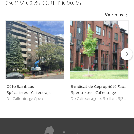
Services connexes
Périmètres desservis
Voir plus
Québec/Lévis (Ville de Québec)
Recherches associées
Spécialistes - Calfeutrage
Étanchéité
Fenêtre
Salle de bain
Bardage
Porte
Côte Saint Luc
Syndicat de Copropriété Faubourg Quatre Saisons
Spécialistes - Calfeutrage
Spécialistes - Calfeutrage
De Calfeutrage Apex
De Calfeutrage et Scellant SJSM Inc.