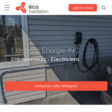
Lancez-vous
Électrem Énergie INC
Électrem Énergie INC
Entrepreneurs - Électriciens
Entrepreneurs - Électriciens
Contactez cette entreprise