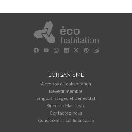
L'ORGANISME
À propos d'Écohabitation
Devenir membre
Emplois, stages et bénévolat
Signer le Manifeste
Contactez-nous
et
Conditions
confidentialité