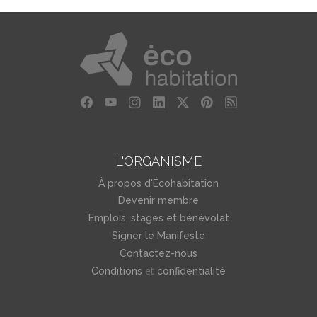
L'ORGANISME
À propos d'Écohabitation
Devenir membre
Emplois, stages et bénévolat
Signer le Manifeste
Contactez-nous
et
Conditions
confidentialité