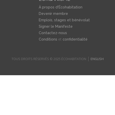
À propos d'Écohabitation
Devenir membre
Emplois, stages et bénévolat
Signer le Manifeste
Contactez-nous
et
Conditions
confidentialité
TOUS DROITS RÉSERVÉS © 2025 ÉCOHABITATION
ENGLISH