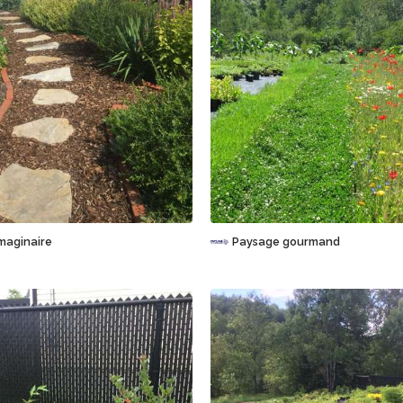
Sauvegarder
Sauvegarder
maginaire
Paysage gourmand