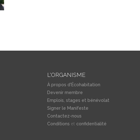
L'ORGANISME
À propos d'Écohabitation
Devenir membre
Emplois, stages et bénévolat
Signer le Manifeste
Contactez-nous
et
Conditions
confidentialité