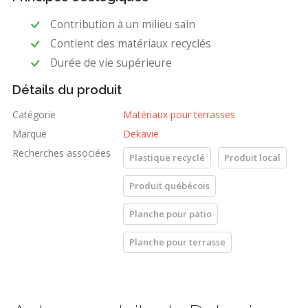
Manufacturé au Québec (très peu d’empreinte de
Contribution à un milieu sain
transport)
Contient des matériaux recyclés
Fabriqué à 100 % en plastique recyclé
Durée de vie supérieure
Durée de vie supérieure
Détails du produit
Les retailles peuvent être mises au bac de recyclage
Contribution à un milieu sain
Catégorie
Matériaux pour terrasses
Encourage l’achat local
Marque
Dekavie
25 ans de garantie
Recherches associées
Plastique recyclé
Produit local
Produit québécois
Planche pour patio
Planche pour terrasse