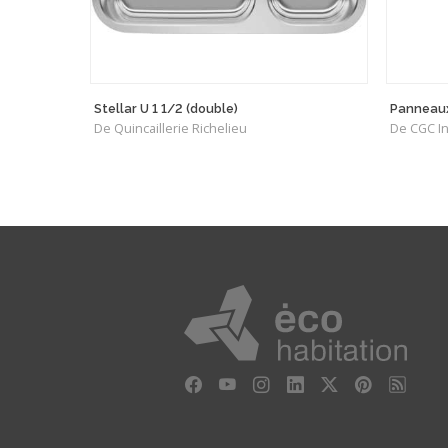
Stellar U 1 1/2 (double)
Panneaux
De Quincaillerie Richelieu
De CGC In