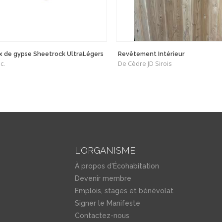
 de gypse Sheetrock UltraLégers
Revêtement Intérieur
c.
De Cèdre JD Sirois
L'ORGANISME
À propos d'Écohabitation
Devenir membre
Emplois, stages et bénévolat
Signer le Manifeste
Contactez-nous