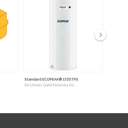
Standard ECOPEAK® 172STPS
NEO 320
De Usines Giant Factories Inc.
De Bidet N