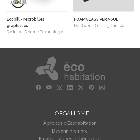
Écobill - Microbilles
FOAMGLASS PERINSUL
De Owens Corning Canada
graphitées
De Inject-Styrene Technologie
L'ORGANISME
À propos d'Écohabitation
Devenir membre
Emplois, stages et bénévolat