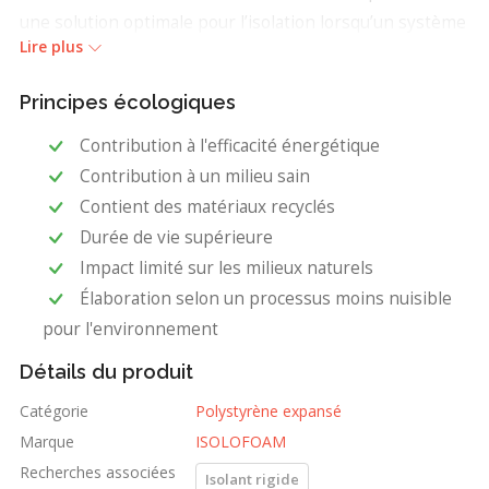
une solution optimale pour l’isolation lorsqu’un système
Lire plus
de chauffage par rayonnement noyé dans le béton est
installé aux étages ou lors d’une rénovation.
Principes écologiques
NEUF ET RÉNOVATION : Résidentiel. Multilogements.
Contribution à l'efficacité énergétique
Commercial.
Contribution à un milieu sain
Avantages et bénéfices
Contient des matériaux recyclés
Durée de vie supérieure
S'installe sur une dalle de béton ou sur un plancher
Impact limité sur les milieux naturels
de bois prévu à cet effet.
Élaboration selon un processus moins nuisible
Panneaux haute densité emboîtables aux 4 côtés
pour l'environnement
Idéal pour délimiter les zones de chauffage
Détails du produit
Rapidité et efficacité au chantier
Catégorie
Polystyrène expansé
Certifié Greenguard et Greenguard Or
Marque
ISOLOFOAM
Contribue à l’obtention de crédits LEED
Recherches associées
Isolant rigide
Fabriqué au Québec