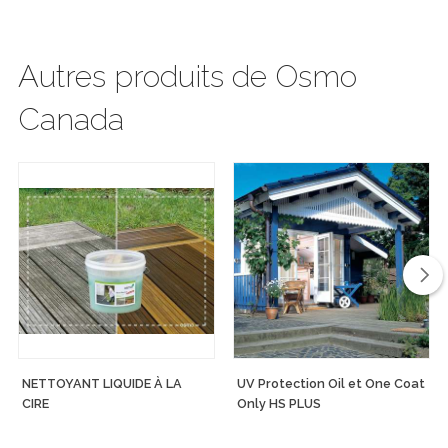
Les traitements de surface d’OrganoWood® peuvent
être utilisés sur la plupart des types de bois, tels que le
Autres produits de Osmo
bois imprégné sous pression traditionnel, le cèdre, le
Canada
mélèze, le bois de cœur de pin, le sapin non traité ou le
bois modifié tel que ThermoWood. Les produits peuvent
également être utilisés sur du bois précédemment
traité avec de l’huile, du vernis ou du glacis en retirant
au préalable le traitement précédent, par exemple par
meulage.
Les avantages pour vous et pour la nature
Lorsque vous utilisez le système de protection du bois
OrganoWood® à l’extérieur, le bois est efficacement
NETTOYANT LIQUIDE À LA
UV Protection Oil et One Coat
protégé. La surface devient hydrofuge et antisalissant
CIRE
Only HS PLUS
et plus facile à garder propre, et il est moins exposé à la