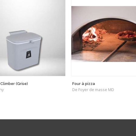
Climber (Grise)
Four à pizza
ny
De Foyer de masse MD