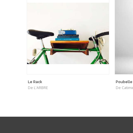
Le Rack
Poubelle 
De L'ARBRE
De Catimi