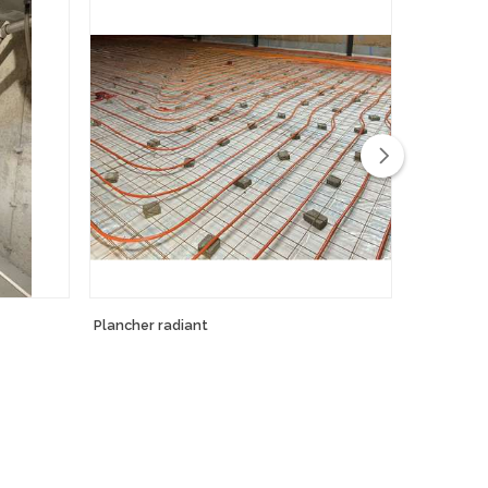
Plancher radiant
Thermopo