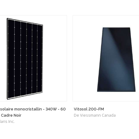
olaire monocristallin - 340W - 60
Vitosol 200-FM
De Viessmann Canada
- Cadre Noir
aris Inc.