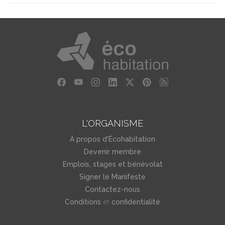
L'ORGANISME
À propos d'Écohabitation
Devenir membre
Emplois, stages et bénévolat
Signer le Manifeste
Contactez-nous
et
Conditions
confidentialité