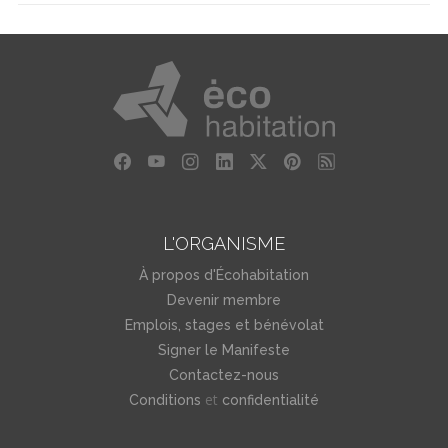
L'ORGANISME
À propos d'Écohabitation
Devenir membre
Emplois, stages et bénévolat
Signer le Manifeste
Contactez-nous
et
Conditions
confidentialité