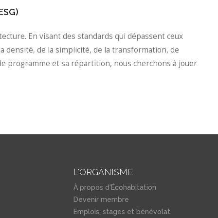
(ESG)
ecture. En visant des standards qui dépassent ceux
a densité, de la simplicité, de la transformation, de
 le programme et sa répartition, nous cherchons à jouer
L'ORGANISME
À propos d'Écohabitation
Devenir membre
Emplois, stages et bénévolat