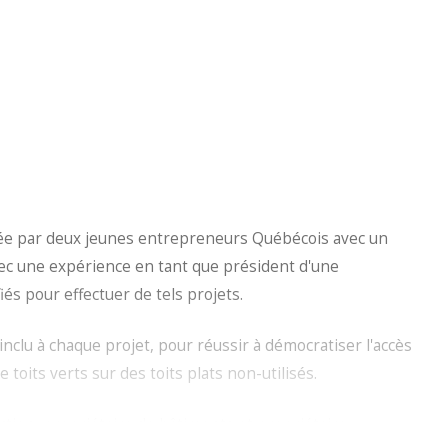
gée par deux jeunes entrepreneurs Québécois avec un
ec une expérience en tant que président d'une
 pour effectuer de tels projets.
clu à chaque projet, pour réussir à démocratiser l'accès
e toits verts sur des toits plats non-utilisés.
ion, propriétaire de bâtiments et propriétaire