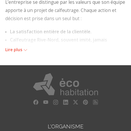
L’entreprise se distingue par les valeurs que son équipe
apporte à un projet de calfeutrage. Chaque action et
décision est prise dans un seul but :
La satisfaction entière de la clientèle.
Calfeutrage Rive-Nord, souvent imité, jamais
surpassé!
Lire plus
Ce qui nous démarque
Qualité et rapidité d’exécution
La réputation de Calfeutrage Rive-Nord repose sur les
compétences de son équipe qualifiée et dévouée qui
applique les valeurs de l’entreprise :
L’entière satisfaction des clients par un suivi à chaque
étape;
L'ORGANISME
L’efficacité à répondre aux attentes de la clientèle;