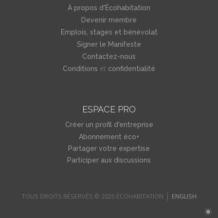
À propos d'Écohabitation
Le respect des budgets et des échéanciers fixés;
Devenir membre
La collaboration et l’esprit d’équipe;
Emplois, stages et bénévolat
L’engagement du personnel à viser toujours
Signer le Manifeste
l’excellence;
Contactez-nous
L’innovation constante en matière d’équipement et de
et
Conditions
confidentialité
produit spécifiques;
Le respect des règles de sécurité établies par la
CNESST et des exigences de l’industrie de la
ESPACE PRO
construction du Québec.
Créer un profil d'entreprise
Abonnement éco+
Partager votre expertise
Participer aux discussions
TOUS DROITS RÉSERVÉS © 2025 ÉCOHABITATION
ENGLISH