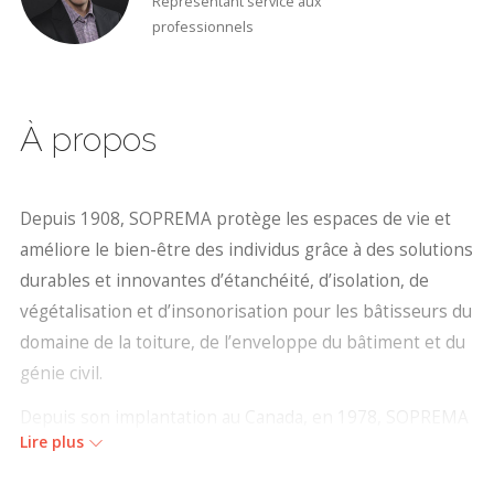
Représentant service aux
professionnels
À propos
Depuis 1908, SOPREMA protège les espaces de vie et
améliore le bien-être des individus grâce à des solutions
durables et innovantes d’étanchéité, d’isolation, de
végétalisation et d’insonorisation pour les bâtisseurs du
domaine de la toiture, de l’enveloppe du bâtiment et du
génie civil.
Depuis son implantation au Canada, en 1978, SOPREMA
Lire plus
a fabriqué et vu installer des millions de mètres carrés
de ses membranes. Chaque année, des milliers de