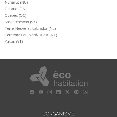
Nunavut (NU)
Ontario (ON)
Québec (QC)
Saskatchewan (SK)
Terre-Neuve-et-Labrador (NL)
Territoires du Nord-Ouest (NT)
Yukon (YT)
L'ORGANISME