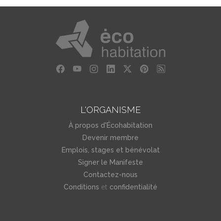
L'ORGANISME
À propos d'Écohabitation
Devenir membre
Emplois, stages et bénévolat
Signer le Manifeste
Contactez-nous
et
Conditions
confidentialité