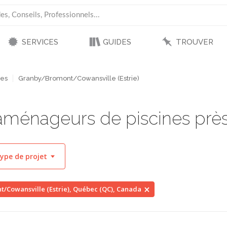
SERVICES
GUIDES
TROUVER
nes
Granby/Bromont/Cowansville (Estrie)
, aménageurs de piscines prè
ype de projet
/Cowansville (Estrie), Québec (QC), Canada