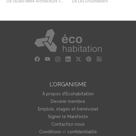
De Studio MMA Architecture + Design
De Les Ensembliers
L'ORGANISME
À propos d'Écohabitation
Devenir membre
Emplois, stages et bénévolat
Signer le Manifeste
Contactez-nous
et
Conditions
confidentialité