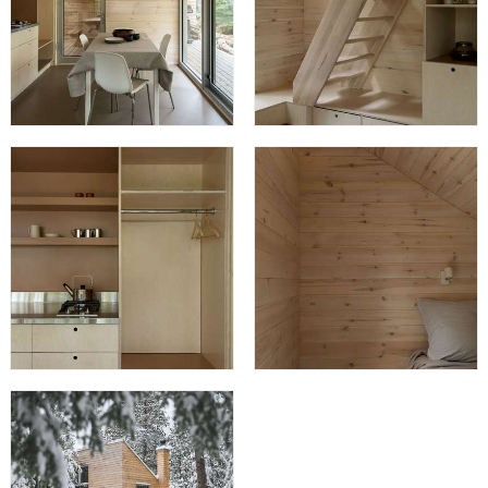
voyageurs et offre un habitacle modulable selon les
besoins des visiteurs. Doux et intemporel, le Pic est un
lieu serein qui permettra aux visiteurs de profiter
pleinement du calme de la nature.
Photos extérieures:
Yan Kaczynski
Photos intérieures:
Alexandra Pelletier