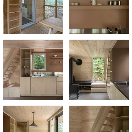
sert à la fois de rangement, de cuisine et d’assise. Un lit
de jour placé près du poêle permet d’entreposer le bois
de chauffage tout en créant une place où profiter de la
chaleur du feu. La grande porte vitrée coulissante donne
un accès direct à la terrasse couverte.
Le second niveau
comprend deux lits doubles sur
mesure avec rangement intégré et éclairage d’appoint.
L’aménagement de la zone de nuit offre une certaine
intimité aux voyageurs et une vue imprenable sur la
forêt environnante dès le réveil.
Le choix des matériaux
du projet s’est fait dans le but
de respecter les demandes du client tant au niveau de la
provenance que de la durabilité des finis, afin d’obtenir
un projet durable et facile d’entretien. À la fois compact
et confortable, l’espace peut accueillir aisément quatre