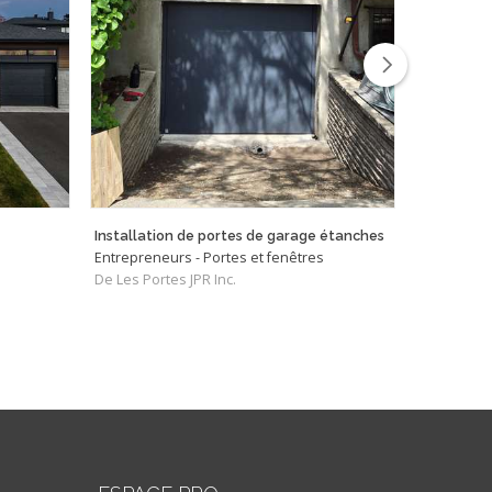
Installation de portes de garage étanches
Sud-ouest
Entrepreneurs - Portes et fenêtres
Entreprene
De Les Portes JPR Inc.
De Fentec I