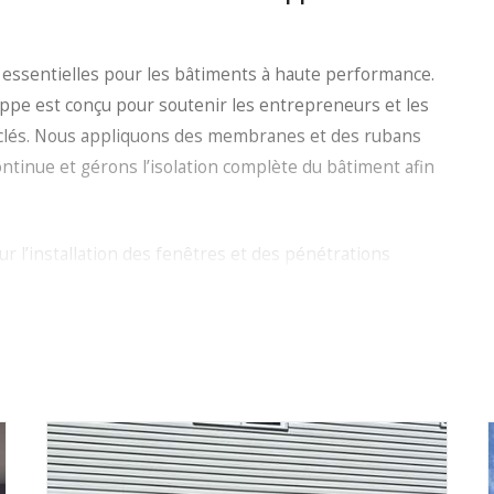
nt essentielles pour les bâtiments à haute performance.
oppe est conçu pour soutenir les entrepreneurs et les
s clés. Nous appliquons des membranes et des rubans
ntinue et gérons l’isolation complète du bâtiment afin
l’installation des fenêtres et des pénétrations
pes, tout aussi cruciales que la qualité des produits,
 sont posées correctement, assurant ainsi leur pleine
 veillons à ce que tous les détails invisibles à l’intérieur
éléments resteront en place pendant des années. Avec
rie, nous aidons nos clients et partenaires à poser les