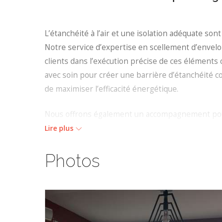
L’étanchéité à l’air et une isolation adéquate so
Notre service d’expertise en scellement d’envel
clients dans l’exécution précise de ces élément
avec soin pour créer une barrière d’étanchéité co
de maximiser l’efficacité énergétique.
Nous offrons également un accompagnement pour 
mécaniques, comme les conduits et évents. Ces éta
Lire plus
garantissent que les fenêtres haute performance
efficacité et durabilité.
Photos
En collaborant avec les équipes sur le terrain, nous
des murs soient réalisés dès le départ, car ces 
une enveloppe qui dépasse les normes de l’indust