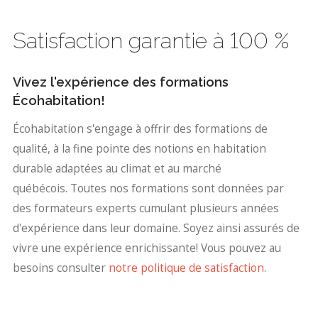
concepteur sur de nombreux projets au Québec,
nourrissant ainsi sa passion pour la
Satisfaction garantie à 100 %
permaculture en climat froid et la conception de
systèmes écologiques à toutes les échelles. Il
Vivez l'expérience des formations
enseigne toujours son savoir avec passion.
Écohabitation!
Écohabitation s'engage à offrir des formations de
qualité, à la fine pointe des notions en habitation
durable adaptées au climat et au marché
québécois. Toutes nos formations sont données par
des formateurs experts cumulant plusieurs années
d'expérience dans leur domaine. Soyez ainsi assurés de
vivre une expérience enrichissante! Vous pouvez au
besoins consulter
notre politique de satisfaction
.