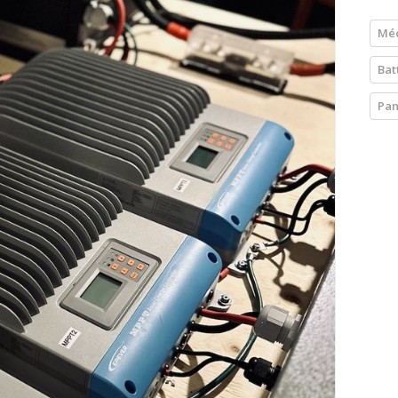
Méc
Bat
Pan