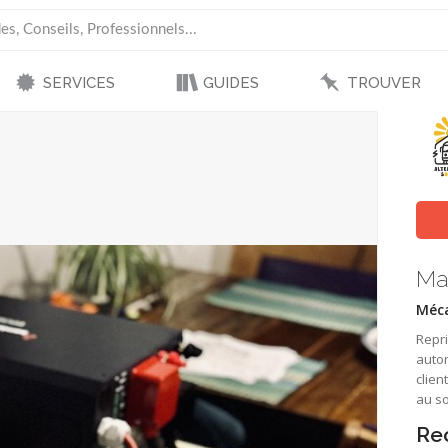
SERVICES
GUIDES
TROUVER
Ma
Méca
Repri
auton
clien
au so
Re