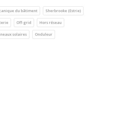
anique du bâtiment
Sherbrooke (Estrie)
terie
Off-grid
Hors réseau
neaux solaires
Onduleur